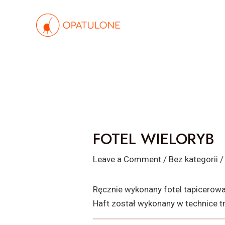
Skip
Post
to
navigation
content
FOTEL WIELORYB
Leave a Comment
/
Bez kategorii
/
Ręcznie wykonany fotel tapicerow
Haft został wykonany w technice t