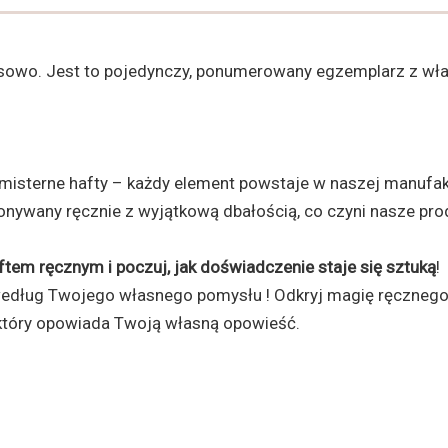
asowo. Jest to pojedynczy, ponumerowany egzemplarz z wła
o misterne hafty – każdy element powstaje w naszej manufak
onywany ręcznie z wyjątkową dbałością, co czyni nasze pro
tem ręcznym i poczuj, jak doświadczenie staje się sztuką
!
ług Twojego własnego pomysłu ! Odkryj magię ręcznego h
, który opowiada Twoją własną opowieść.