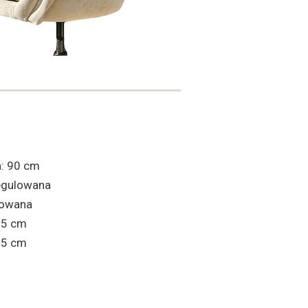
: 90 cm
egulowana
lowana
55 cm
55 cm