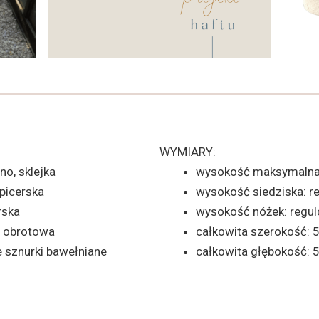
WYMIARY:
no, sklejka
wysokość maksymalna
apicerska
wysokość siedziska: r
rska
wysokość nóżek: regu
, obrotowa
całkowita szerokość: 
ne sznurki bawełniane
całkowita głębokość: 