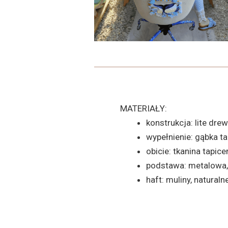
MATERIAŁY:
konstrukcja: lite drew
wypełnienie: gąbka t
obicie: tkanina tapice
podstawa: metalowa
haft: muliny, natural