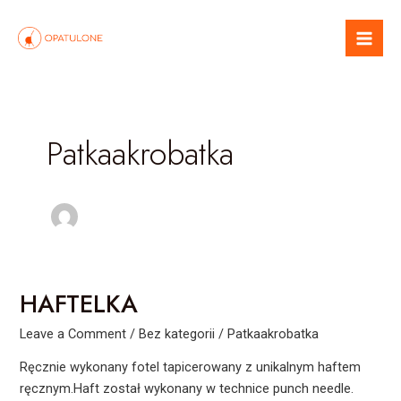
Skip
Mai
to
Men
content
Patkaakrobatka
HAFTELKA
HAFTELKA
Leave a Comment
/
Bez kategorii
/
Patkaakrobatka
Ręcznie wykonany fotel tapicerowany z unikalnym haftem
ręcznym.Haft został wykonany w technice punch needle.