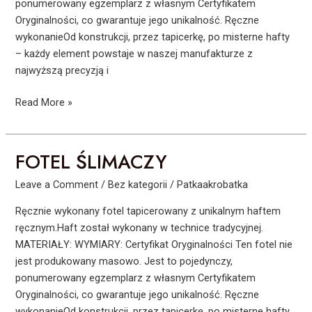
ponumerowany egzemplarz z własnym Certyfikatem
Oryginalności, co gwarantuje jego unikalność. Ręczne
wykonanieOd konstrukcji, przez tapicerkę, po misterne hafty
– każdy element powstaje w naszej manufakturze z
najwyższą precyzją i
Read More »
FOTEL ŚLIMACZY
FOTEL
ŚLIMACZY
Leave a Comment
/
Bez kategorii
/
Patkaakrobatka
Ręcznie wykonany fotel tapicerowany z unikalnym haftem
ręcznym.Haft został wykonany w technice tradycyjnej.
MATERIAŁY: WYMIARY: Certyfikat Oryginalności Ten fotel nie
jest produkowany masowo. Jest to pojedynczy,
ponumerowany egzemplarz z własnym Certyfikatem
Oryginalności, co gwarantuje jego unikalność. Ręczne
wykonanieOd konstrukcji, przez tapicerkę, po misterne hafty