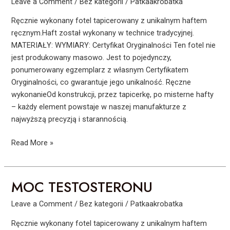
Leave a Comment
/
Bez kategorii
/
Patkaakrobatka
Ręcznie wykonany fotel tapicerowany z unikalnym haftem
ręcznym.Haft został wykonany w technice tradycyjnej.
MATERIAŁY: WYMIARY: Certyfikat Oryginalności Ten fotel nie
jest produkowany masowo. Jest to pojedynczy,
ponumerowany egzemplarz z własnym Certyfikatem
Oryginalności, co gwarantuje jego unikalność. Ręczne
wykonanieOd konstrukcji, przez tapicerkę, po misterne hafty
– każdy element powstaje w naszej manufakturze z
najwyższą precyzją i starannością.
Read More »
MOC TESTOSTERONU
MOC
TESTOSTERONU
Leave a Comment
/
Bez kategorii
/
Patkaakrobatka
Ręcznie wykonany fotel tapicerowany z unikalnym haftem