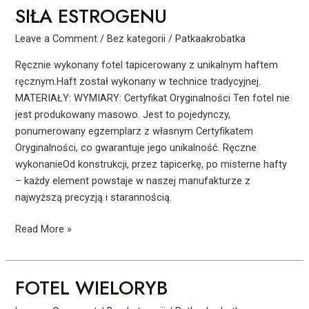
SIŁA ESTROGENU
SIŁA
ESTROGENU
Leave a Comment
/
Bez kategorii
/
Patkaakrobatka
Ręcznie wykonany fotel tapicerowany z unikalnym haftem
ręcznym.Haft został wykonany w technice tradycyjnej.
MATERIAŁY: WYMIARY: Certyfikat Oryginalności Ten fotel nie
jest produkowany masowo. Jest to pojedynczy,
ponumerowany egzemplarz z własnym Certyfikatem
Oryginalności, co gwarantuje jego unikalność. Ręczne
wykonanieOd konstrukcji, przez tapicerkę, po misterne hafty
– każdy element powstaje w naszej manufakturze z
najwyższą precyzją i starannością.
Read More »
FOTEL WIELORYB
FOTEL
WIELORYB